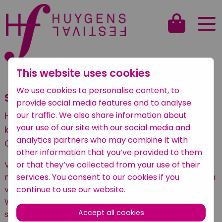
This website uses cookies
Back to overview
We use cookies to personalise content, to
Suzanna Quartet
provide social media features and to analyse
our traffic. We also share information about
Het Suzanna strijkkwartet is een splinternieuw
your use of our site with our social media and
kwartet dat opgericht is door musici van het
analytics partners who may combine it with
Constantijn sinfonietta!
other information that you’ve provided to them
or that they’ve collected from your use of their
Vanuit daar ook de naam Suzanna, dat is namelijk de
services. You consent to our cookies if you
naam van de vrouw van Constantijn Huygens, Suzanna
continue to use our website.
van Baerle!
Wij gaan het 2e, Lento deel spelen uit het prachtige 12
Accept all cookies
strijkkwartet in F groot van Dvorák.