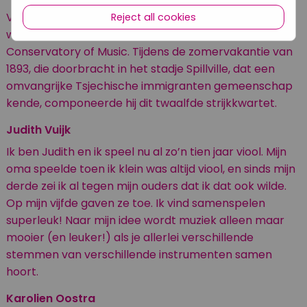
Van 1892 tot 1895 woonde Dvořák in New York waar hij
Reject all cookies
werkzaam was als directeur van het National
Conservatory of Music. Tijdens de zomervakantie van
1893, die doorbracht in het stadje Spillville, dat een
omvangrijke Tsjechische immigranten gemeenschap
kende, componeerde hij dit twaalfde strijkkwartet.
Judith Vuijk
Ik ben Judith en ik speel nu al zo’n tien jaar viool. Mijn
oma speelde toen ik klein was altijd viool, en sinds mijn
derde zei ik al tegen mijn ouders dat ik dat ook wilde.
Op mijn vijfde gaven ze toe. Ik vind samenspelen
superleuk! Naar mijn idee wordt muziek alleen maar
mooier (en leuker!) als je allerlei verschillende
stemmen van verschillende instrumenten samen
hoort.
Karolien Oostra