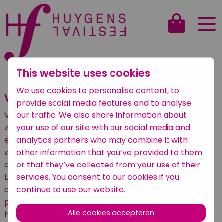
This website uses cookies
Terug naar het overzicht
We use cookies to personalise content, to
Vocaal ensemble Ludens
provide social media features and to analyse
our traffic. We also share information about
Vocaal ensemble Ludens bestaat uit 12 geoefende
your use of our site with our social media and
zangers. In wisselende samenstelling brengt het koor
analytics partners who may combine it with
een gevarieerd en uitdagend programma. Het koor
other information that you’ve provided to them
werkt op projectbasis en staat onder leiding van
or that they’ve collected from your use of their
dirigent en zanger Raoul Boesten.
services. You consent to our cookies if you
Ludens staat voor spel. Spel maakt een belangrijk
continue to use our website.
onderdeel uit van het repetitieproces en het
programma. Ludens streeft ernaar om een deel van
Alle cookies accepteren
het programma vanuit improvisatie vorm te geven.