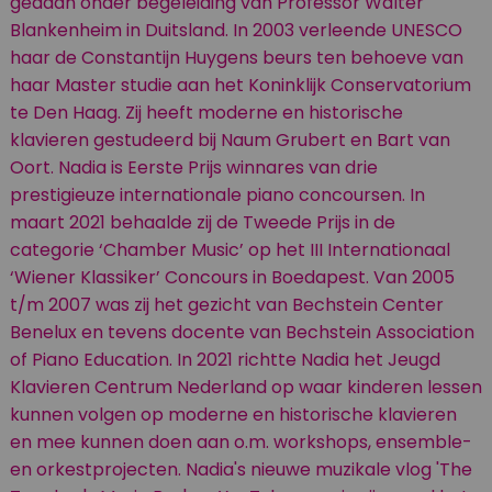
gedaan onder begeleiding van Professor Walter
Blankenheim in Duitsland. In 2003 verleende UNESCO
haar de Constantijn Huygens beurs ten behoeve van
haar Master studie aan het Koninklijk Conservatorium
te Den Haag. Zij heeft moderne en historische
klavieren gestudeerd bij Naum Grubert en Bart van
Oort. Nadia is Eerste Prijs winnares van drie
prestigieuze internationale piano concoursen. In
maart 2021 behaalde zij de Tweede Prijs in de
categorie ‘Chamber Music’ op het III Internationaal
‘Wiener Klassiker’ Concours in Boedapest. Van 2005
t/m 2007 was zij het gezicht van Bechstein Center
Benelux en tevens docente van Bechstein Association
of Piano Education. In 2021 richtte Nadia het Jeugd
Klavieren Centrum Nederland op waar kinderen lessen
kunnen volgen op moderne en historische klavieren
en mee kunnen doen aan o.m. workshops, ensemble-
en orkestprojecten. Nadia's nieuwe muzikale vlog 'The