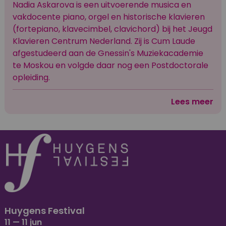
Nadia Askarova is een uitvoerende musica en
vakdocente piano, orgel en historische klavieren
(fortepiano, klavecimbel, clavichord) bij het Jeugd
Klavieren Centrum Nederland. Zij is Cum Laude
afgestudeerd aan de Gnessin's Muziekacademie
te Moskou en volgde daar nog een Postdoctorale
opleiding.
Lees meer
Huygens Festival
11 — 11 jun