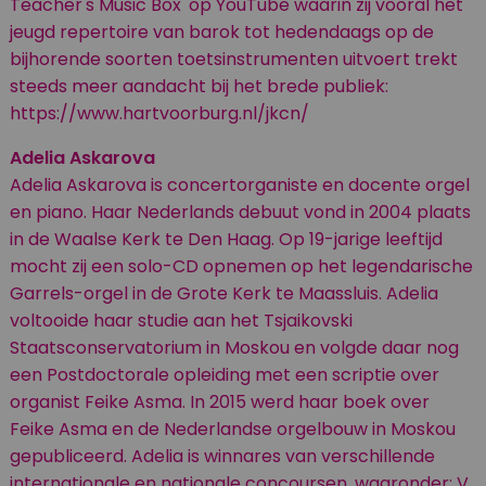
Teacher's Music Box' op YouTube waarin zij vooral het
jeugd repertoire van barok tot hedendaags op de
bijhorende soorten toetsinstrumenten uitvoert trekt
steeds meer aandacht bij het brede publiek:
https://www.hartvoorburg.nl/jkcn/
Adelia Askarova
Adelia Askarova is concertorganiste en docente orgel
en piano. Haar Nederlands debuut vond in 2004 plaats
in de Waalse Kerk te Den Haag. Op 19-jarige leeftijd
mocht zij een solo-CD opnemen op het legendarische
Garrels-orgel in de Grote Kerk te Maassluis. Adelia
voltooide haar studie aan het Tsjaikovski
Staatsconservatorium in Moskou en volgde daar nog
een Postdoctorale opleiding met een scriptie over
organist Feike Asma. In 2015 werd haar boek over
Feike Asma en de Nederlandse orgelbouw in Moskou
gepubliceerd. Adelia is winnares van verschillende
internationale en nationale concoursen, waaronder: V