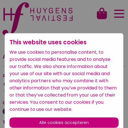
This website uses cookies
Terug naar het overzicht
We use cookies to personalise content, to
Adelia en Nadia Askarova
provide social media features and to analyse
our traffic. We also share information about
your use of our site with our social media and
zaterdag 11 september 2021
analytics partners who may combine it with
13:45 — 14:15
other information that you’ve provided to them
Oude Kerk
or that they’ve collected from your use of their
services. You consent to our cookies if you
Geplaatst onder
continue to use our website.
Klassiek
Tickets
Alle cookies accepteren