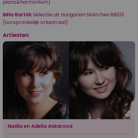
piano&harmonium)
Béla Bartók
Selectie uit Hungarian Sketches BB103
(oorspronkelijk orkestraal)
Artiesten
Nadia en Adelia Askarova