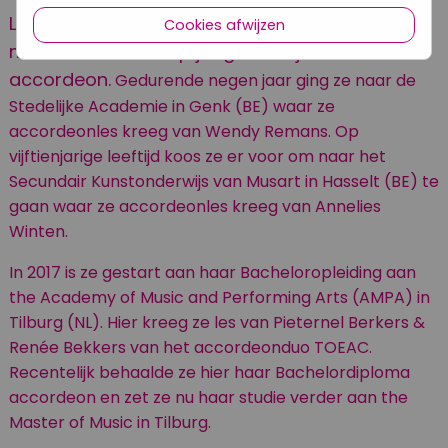
Lieke op ’t Roodt (1999, België) startte haar
Cookies afwijzen
muzikale carrière op jonge leeftijd met
accordeon.
Gedurende negen jaar ging ze naar de
Stedelijke Academie in Genk (BE) waar ze
accordeonles kreeg van Wendy Remans. Op
vijftienjarige leeftijd koos ze er voor om naar het
Secundair Kunstonderwijs van Musart in Hasselt (BE) te
gaan waar ze accordeonles kreeg van Annelies
Winten.
In 2017 is ze gestart aan haar Bacheloropleiding aan
the Academy of Music and Performing Arts (AMPA) in
Tilburg (NL). Hier kreeg ze les van Pieternel Berkers &
Renée Bekkers van het accordeonduo TOEAC.
Recentelijk behaalde ze hier haar Bachelordiploma
accordeon en zet ze nu haar studie verder aan the
Master of Music in Tilburg.