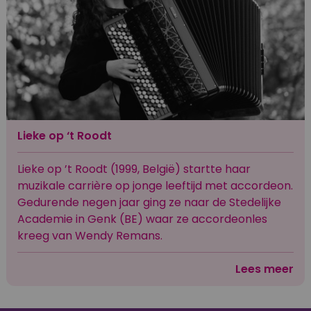
Lieke op ‘t Roodt
Lieke op ’t Roodt (1999, België) startte haar
muzikale carrière op jonge leeftijd met accordeon.
Gedurende negen jaar ging ze naar de Stedelijke
Academie in Genk (BE) waar ze accordeonles
kreeg van Wendy Remans.
Lees meer