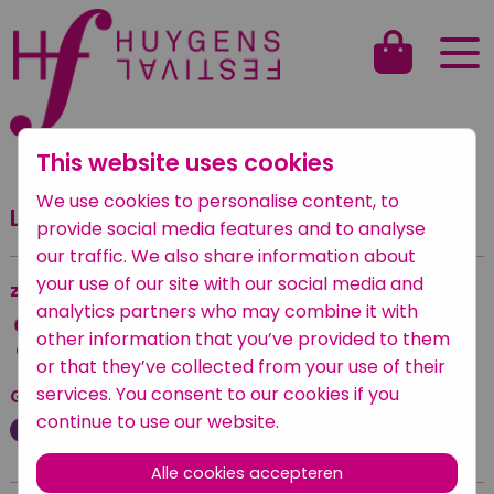
This website uses cookies
Terug naar het overzicht
We use cookies to personalise content, to
Lieke op 't Roodt accordeon
provide social media features and to analyse
our traffic. We also share information about
your use of our site with our social media and
zaterdag 11 september 2021
analytics partners who may combine it with
10:30 — 13:30
other information that you’ve provided to them
Huygens' Hofwijck, de Hadrianus pendelboot
or that they’ve collected from your use of their
services. You consent to our cookies if you
Geplaatst onder
continue to use our website.
Klassiek
Alle cookies accepteren