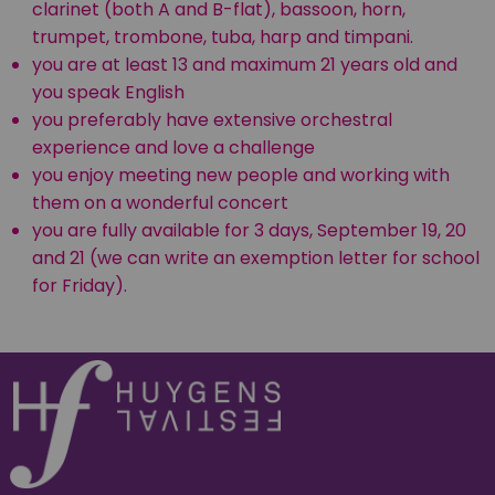
clarinet (both A and B-flat), bassoon, horn,
trumpet, trombone, tuba, harp and timpani.
you are at least 13 and maximum 21 years old and
you speak English
you preferably have extensive orchestral
experience and love a challenge
you enjoy meeting new people and working with
them on a wonderful concert
you are fully available for 3 days, September 19, 20
and 21 (we can write an exemption letter for school
for Friday).