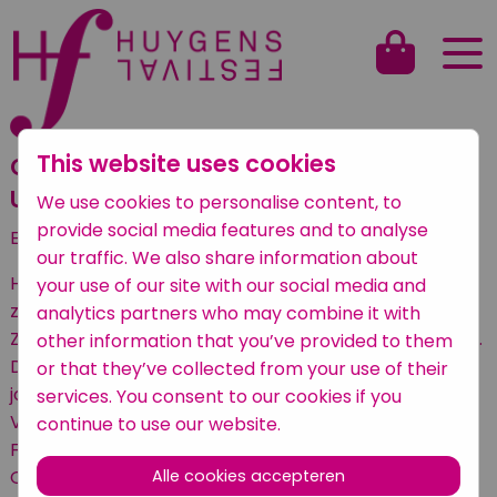
This website uses cookies
Constantijn Sinfonietta speelt Dvorak 9:
Uit de Nieuwe Wereld
We use cookies to personalise content, to
provide social media features and to analyse
English text below
our traffic. We also share information about
Het Constantijn Sinfonietta speelt onder leiding van
your use of our site with our social media and
zijn nieuwe dirigent Drummado Wijnhamer het
analytics partners who may combine it with
Zondagmiddagconcert van het Huygens Festival 2026.
other information that you’ve provided to them
Dit projectorkest wordt elk jaar samengesteld uit
or that they’ve collected from your use of their
jonge musici uit Hongarije, Polen, Slowakije, Tsjechië,
services. You consent to our cookies if you
Vlaanderen
en Nederland. In 2026 start het Huygens
continue to use our website.
Festival op donderdagavond 17 september met het
Openingsconcert, dat gegeven wordt door
Alle cookies accepteren