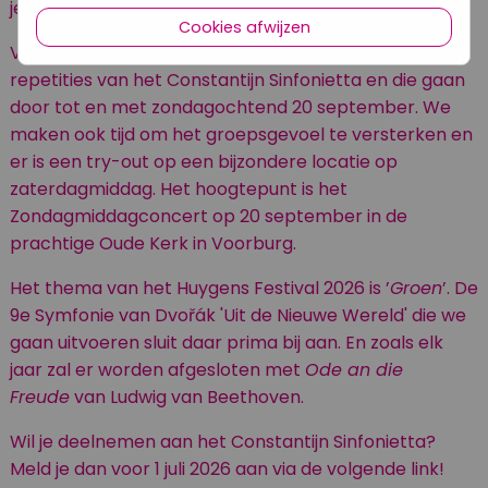
jeugdensembles uit de eerder genoemde landen.
Cookies afwijzen
Vanaf vrijdagochtend 18 september beginnen de
repetities van het Constantijn Sinfonietta en die gaan
door tot en met zondagochtend 20 september. We
maken ook tijd om het groepsgevoel te versterken en
er is een try-out op een bijzondere locatie op
zaterdagmiddag. Het hoogtepunt is het
Zondagmiddagconcert op 20 september in de
prachtige Oude Kerk in Voorburg.
Het thema van het Huygens Festival 2026 is ’
Groen
’. De
9e Symfonie van
Dvořák 'Uit de Nieuwe Wereld'
die we
gaan uitvoeren sluit daar prima bij aan. En zoals elk
jaar zal er worden afgesloten met
Ode an die
Freude
van Ludwig van Beethoven.
Wil je deelnemen aan het Constantijn Sinfonietta?
Meld je dan voor 1 juli 2026 aan via de volgende link!